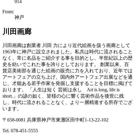
914
From:
神戸
川田画廊
川田画廊は創業者 川田 力により近代絵画を扱う画廊として
1963年に神戸に設立されました。私共は時代に流されること
なく、常に名品をご紹介する事を目的とし、半世紀以上の歴
史を紡いでこれた事を誇りとしております。 創業以来、百
貨店美術部を通じた絵画の販売に力を入れており、近年では
アートフェアの立ち上げ、国内外アートフェア出展などを通
じ、才能ある若手作家を発掘し支援することを目標に掲げて
おります。 「人生は短く 芸術は永し Art is long, life is
short.」の諺の如く、皆様の心に響く芸術作品を後世に残
し、時代に流されることなく、より一層精進する所存でござ
います。
〒658-0081 兵庫県神戸市東灘区田中町1-13-22-102
Tel. 078-451-5555