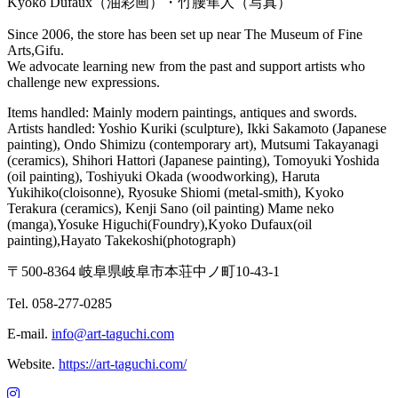
Kyoko Dufaux（油彩画）・竹腰隼人（写真）
Since 2006, the store has been set up near The Museum of Fine
Arts,Gifu.
We advocate learning new from the past and support artists who
challenge new expressions.
Items handled: Mainly modern paintings, antiques and swords.
Artists handled: Yoshio Kuriki (sculpture), Ikki Sakamoto (Japanese
painting), Ondo Shimizu (contemporary art), Mutsumi Takayanagi
(ceramics), Shihori Hattori (Japanese painting), Tomoyuki Yoshida
(oil painting), Toshiyuki Okada (woodworking), Haruta
Yukihiko(cloisonne), Ryosuke Shiomi (metal-smith), Kyoko
Terakura (ceramics), Kenji Sano (oil painting) Mame neko
(manga),Yosuke Higuchi(Foundry),Kyoko Dufaux(oil
painting),Hayato Takekoshi(photograph)
〒500-8364 岐阜県岐阜市本荘中ノ町10-43-1
Tel. 058-277-0285
E-mail.
info@art-taguchi.com
Website.
https://art-taguchi.com/