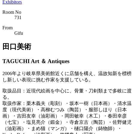
Exhibitors
Room No
731
From
Gifu
田口美術
TAGUCHI Art ＆ Antiques
2006年より岐阜県美術館近くに店舗を構え、温故知新を標榜
し新しい表現に挑む作家を支援している。
取扱品目：近現代絵画を中心に、骨董・刀剣類まで多岐に渡
る。
取扱作家：栗木義夫（彫刻）・坂本一樹（日本画）・清水温
度（現代美術）・高柳むつみ（陶芸）・服部しほり（日本
画）・吉田友幸（油彩画）・岡田敏幸（木工）・春田幸彦
（七宝）・塩見亮介（鍛金）・寺倉京古（陶芸）・佐野健児
（油彩画）・まめ猫（マンガ）・樋口陽介（鋳物師）・