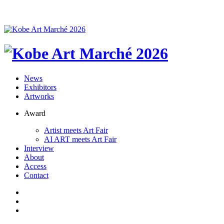
News
Exhibitors
Artworks
Award
Artist meets Art Fair
AI ART meets Art Fair
Interview
About
Access
Contact