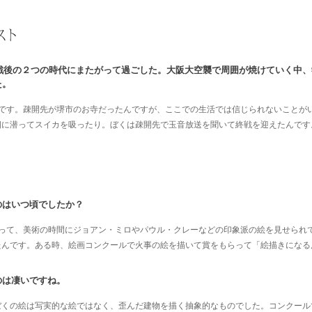
・戦後の２つの時代にまたがって過ごした。大阪大空襲で周囲が焼けていく中
た。
んです。疎開先が堺市のお寺だったんですが、ここでの生活では信じられないことが
畑に潜ってスイカを吸ったり。ぼくは疎開先で玉音放送を聞いて終戦を迎えたんです
のはいつ頃でしたか？
まって、美術の時間にジョアン・ミロやパウル・クレーなどの印象派の絵を見せられ
たんです。ある時、絵画コンクールで火事の絵を描いて賞をもらって「絵描きになる
のは凄いですね。
ぼくの絵は写実的な絵ではなく、歪んだ建物を描く抽象的なものでした。コンクール