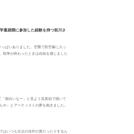
、学童疎開に参加した経験を持つ前川さ
いっぱいありました。空襲で防空壕に入っ
。戦争が終わったときは自由を感じました
て「面白いなー」と見よう見真似で描いて
んや」とアーティストの夢を抱きました。
ではいつも次点の佳作の賞だったりするん