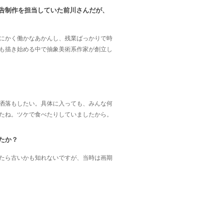
告制作を担当していた前川さんだが、
にかく働かなあかんし、残業ばっかりで時
も描き始める中で抽象美術系作家が創立し
洒落もしたい。具体に入っても、みんな何
たね。ツケで食べたりしていましたから。
たか？
たら古いかも知れないですが、当時は画期