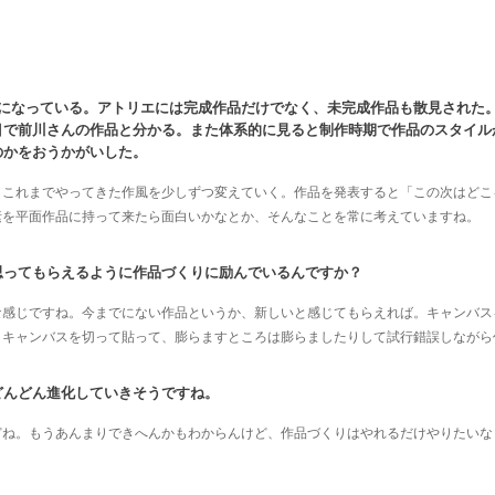
エになっている。アトリエには完成作品だけでなく、未完成作品も散見された
目で前川さんの作品と分かる。また体系的に見ると制作時期で作品のスタイル
のかをおうかがいした。
、これまでやってきた作風を少しずつ変えていく。作品を発表すると「この次はどこ
素を平面作品に持って来たら面白いかなとか、そんなことを常に考えていますね。
思ってもらえるように作品づくりに励んでいるんですか？
な感じですね。今までにない作品というか、新しいと感じてもらえれば。キャンバス
。キャンバスを切って貼って、膨らますところは膨らましたりして試行錯誤しながら
どんどん進化していきそうですね。
どね。もうあんまりできへんかもわからんけど、作品づくりはやれるだけやりたいな