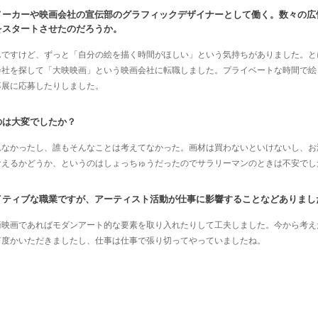
メーカーや映画会社の宣伝部のグラフィックデザイナーとして働く。数々の広
をスタートさせたのだろうか。
んですけど、ずっと「自分の絵を描く時間がほしい」という気持ちがありました。と
会社を探して「大映映画」という映画会社に転職しました。プライベートな時間で絵
募展に応募したりしました。
のは大変でしたか？
れなかったし、誰もそんなことは考えてなかった。画材は買わないといけないし、お
食えるかどうか、というのはしょっちゅうだったのでサラリーマンのときは不安でし
イティブな職業ですが、アーティスト活動が仕事に影響することなどありまし
衛映画であればモダンアート的な要素を取り入れたりして工夫しました。今から考え
何度かいただきましたし、仕事は仕事で張り切ってやっていましたね。