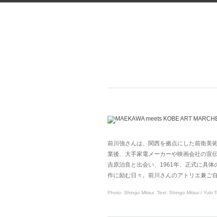
前川強さんは、関西を拠点にした前衛美
業後、大手家電メーカーや映画会社の宣
吉原治良と出会い、1961年、正式に具
作に励む日々。前川さんのアトリエ兼ご
Photo: Shingo Mitsui Text: Shingo Mitsui / Yuki 