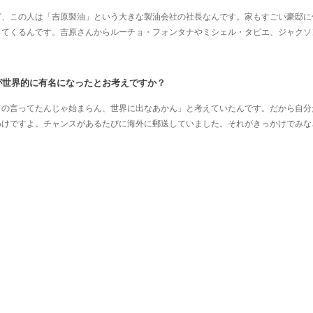
ど、この人は「吉原製油」という大きな製油会社の社長なんです。家もすごい豪邸に
ってくるんです。吉原さんからルーチョ・フォンタナやミシェル・タピエ、ジャクソ
が世界的に有名になったとお考えですか？
うの言ってたんじゃ始まらん、世界に出なあかん」と考えていたんです。だから自分
わけですよ。チャンスがあるたびに海外に郵送していました。それがきっかけでみな