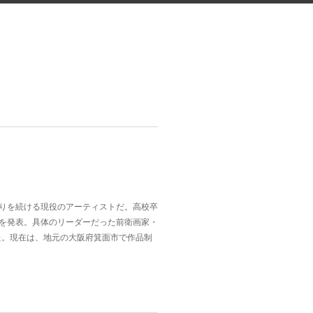
りを続ける現役のアーティストだ。高校卒
を発表。具体のリーダーだった前衛画家・
た。現在は、地元の大阪府箕面市で作品制