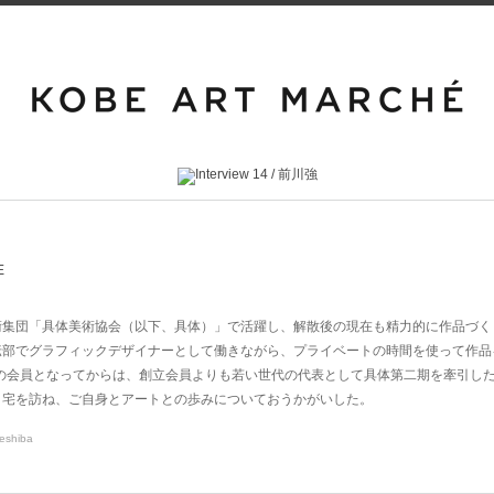
術集団「具体美術協会（以下、具体）」で活躍し、解散後の現在も精力的に作品づく
伝部でグラフィックデザイナーとして働きながら、プライベートの時間を使って作品
体の会員となってからは、創立会員よりも若い世代の代表として具体第二期を牽引し
自宅を訪ね、ご自身とアートとの歩みについておうかがいした。
Teshiba