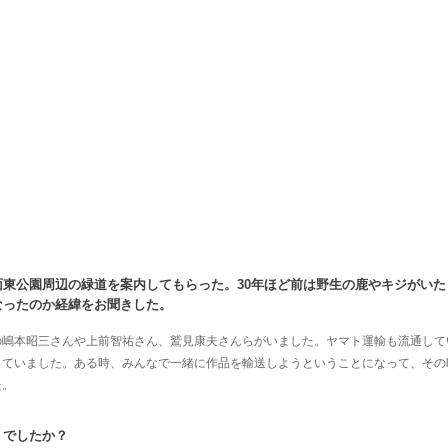
面東公園周辺の緑道を案内してもらった。30年ほど前は野生の鹿やキジがい
なったのか経緯をお聞きした。
の嶋本昭三さんや上前智祐さん、鷲見康夫さんらがいました。ヤマト運輸も流通して
していました。ある時、みんなで一緒に作品を輸送しようということになって、その
た。
うでしたか？